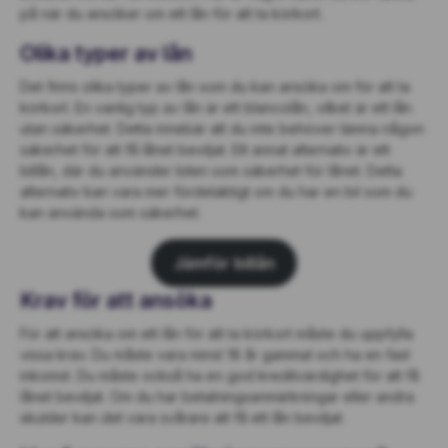
på när du ansöker om ett lån för att ta körkort.
Olika typer av lån
Det finns olika typer av lån som du kan ansöka om för att ta
körkort. En vanlig typ av lån är ett blancolån, vilket är ett lån
utan säkerhet. Detta innebär att du inte behöver lämna någon
säkerhet för att få lånet beviljat. Ett annat alternativ är ett
billån, där du använder bilen som säkerhet för lånet. Detta
alternativ kan vara mer fördelaktigt om du har en bil som du
kan använda som säkerhet.
Jämför billån
Krav för att ansöka
För att ansöka om ett lån för att ta körkort måste du uppfylla
vissa krav. Du måste vara minst 18 år gammal och ha en fast
inkomst. Du måste också ha en god kreditvärdighet för att få
lånet beviljat. Om du har betalningsanmärkningar eller andra
skulder kan det vara svårare att få ett lån beviljat.