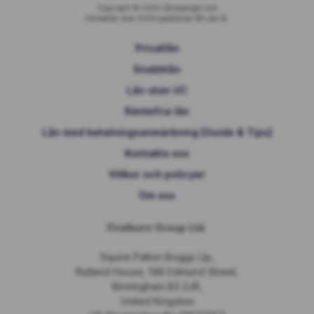
Copyright © 2026 Lånapengar.com
Förmedlar över 4000 godkända lån per år.
Privatlån
Snabblån
Lån utan UC
Räntefria lån
Lån med betalningsanmärkning [Guide & Tips]
Kontakta oss
Villkor och policyer
Om oss
Firstborn Group Ltd.
Squire Patton Boggs Llp,
Rutland House, 148 Edmund Street,
Birmingham B3 2JR,
United Kingdom