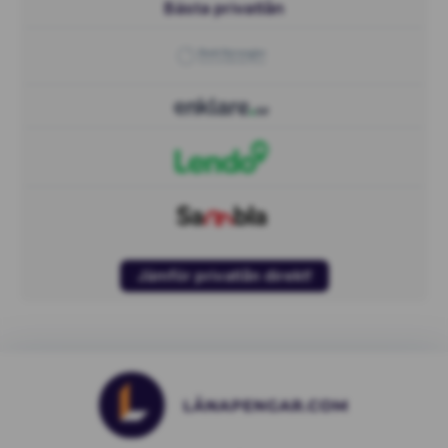
Bästa privatlån
Jämför privatlån direkt!