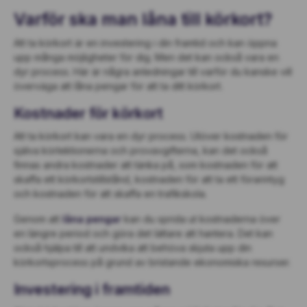
Varför ska man låna till körkort?
Att ta körkort är en investering i din framtid och kan öppna
upp många möjligheter för dig. Men det kan också vara en
dyr process. Här är några anledningar till varför du kanske vill
överväga att låna pengar för att ta ditt körkort.
Kostnader för körkort
Att ta körkort kan vara en dyr process. Utöver kostnaden för
själva körlektionerna och provavgifterna, kan det också
finnas andra kostnader att tänka på, som kostnaden för att
skaffa ett körkortstillstånd, kostnaden för att ta ett förarintyg
och kostnaden för att skaffa en trafikskola.
Genom att
låna pengar
kan du sprida ut kostnaderna över
en längre period och göra det lättare att hantera. Det kan
också hjälpa till att undvika att behöva skjuta upp din
körkortsprocess på grund av bristande ekonomiska resurser.
Investering i framtiden