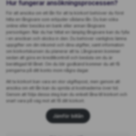
Hur fungerar ansökningsprocessen?
För att ansöka om ett lån för att ta körkort behöver du först
hitta en långivare som erbjuder sådana lån. Du kan söka
online eller besöka en bank eller annan långivare
personligen. När du har hittat en lämplig långivare kan du fylla
i en ansökan och skicka in den. Du behöver vanligtvis lämna
uppgifter om din inkomst och dina utgifter, samt information
om körkortskursen du planerar att ta. Långivaren kommer
sedan att göra en kreditkontroll och besluta om du är
berättigad till lånet. Om du blir godkänd kommer du att få
pengarna på ditt konto inom några dagar.
Att ta körkort kan vara en stor utgiftspost, men genom att
ansöka om ett lån kan du sprida ut kostnaderna över tid.
Genom att följa dessa steg kan du enkelt låna till körkort och
snart vara på väg mot att få ditt körkort.
Jämför billån