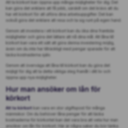
Att ta körkort kan öppna upp många möjligheter för dig. Det
kan göra det enklare att få jobb, särskilt om det krävs att du
har ett körkort för att utföra dina arbetsuppgifter. Det kan
också göra det enklare att resa och ta sig runt på egen hand.
Genom att investera i ett körkort kan du öka dina framtida
möjligheter och göra det lättare att nå dina mål. Att låna till
körkort kan vara ett sätt att göra denna investering möjlig,
även om du inte har tillräckligt med pengar sparade för att
täcka kostnaderna själv.
Genom att överväga att låna till körkort kan du göra det
möjligt för dig att ta detta viktiga steg framåt i ditt liv och
öppna upp nya möjligheter.
Hur man ansöker om lån för
körkort
Att ta körkort
kan vara en stor utgiftspost för många
människor. Om du behöver låna pengar för att täcka
kostnaderna för körkortet kan det vara bra att veta hur man
ansöker om lån för körkort. Här är några saker du bör tänka