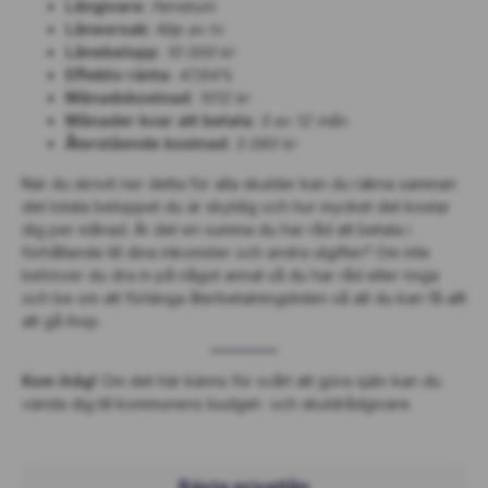
Långivare:
Ferratum
Låneorsak:
Köp av tv
Lånebelopp:
10 000 kr
Effektiv ränta:
47,64%
Månadskostnad:
1012 kr
Månader kvar att betala:
5 av 12 mån
Återstående kostnad:
5 060 kr
När du skrivit ner detta för alla skulder kan du räkna samman
det totala beloppet du är skyldig och hur mycket det kostar
dig per månad. Är det en summa du har råd att betala i
förhållande till dina inkomster och andra utgifter? Om inte
behöver du dra in på något annat så du har råd eller ringa
och be om att förlänga återbetalningstiden så att du kan få allt
att gå ihop.
Kom ihåg!
Om det här känns för svårt att göra själv kan du
vända dig till kommunens budget- och skuldrådgivare.
Bästa privatlån