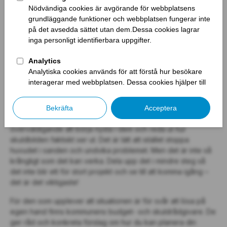
Om skulderna börjat växa på hög kan det lätt kännas
överväldigande att börja nysta i dem och reda ut hur
skuldbilden faktiskt ser ut. Det är lätt att istället stoppa
huvudet i sanden och undvika problemet. Men det är inte så
krångligt som det kan verka. Dela upp det i mindre steg så
det inte blir ett för stort projekt och se till att komma igång –
det är det viktigaste!
För den som upplever att situationen är för svår att lösa på
egen hand finns kommunens budget- och skuldrådgivare. De
ger råd och konkreta förslag om hur du kan planera din