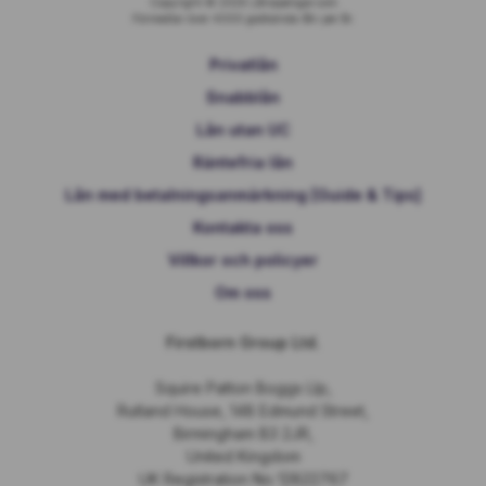
Copyright © 2026 Lånapengar.com
Förmedlar över 4000 godkända lån per år.
Privatlån
Snabblån
Lån utan UC
Räntefria lån
Lån med betalningsanmärkning [Guide & Tips]
Kontakta oss
Villkor och policyer
Om oss
Firstborn Group Ltd.
Squire Patton Boggs Llp,
Rutland House, 148 Edmund Street,
Birmingham B3 2JR,
United Kingdom
UK Registration No 12822767