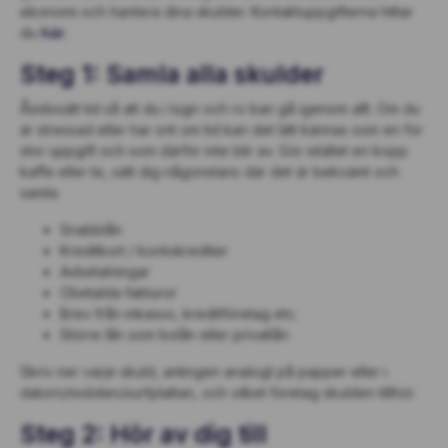
ekonomi och hantera dina skulder. Kontaktuppgifterna hittar
du
här
.
Steg 1: Samla alla skulder
Åsidosätt tid så att du i lugn och ro kan gå igenom allt. Om du
är stressad eller har ont om tid kan det lätt kännas som en för
stor uppgift och som därför inte blir av. Gör istället en kopp
kaffe eller te, sätt dig någonstans där det är bekvämt och
samla:
Snabblån
Kreditkort / kontokrediter
Avbetalningar
Obetalda fakturor
Brev från inkasso, kreditföretag etc.
Större lån som bolån eller privatlån
Skriv ner varje skuld, antingen analogt på papper eller i
datorn/mobilen/surfplattan, och vilket företag skulden tillhör.
Steg 2: Hör av dig till