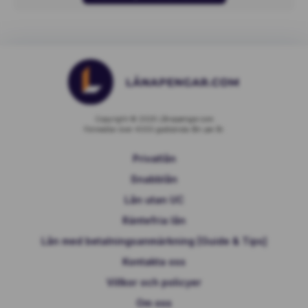
Copyright © 2026 Lånapengar.com
Förmedlar över 4000 godkända lån per år.
Privatlån
Snabblån
Lån utan UC
Räntefria lån
Lån med betalningsanmärkning [Guide & Tips]
Kontakta oss
Villkor och policyer
Om oss