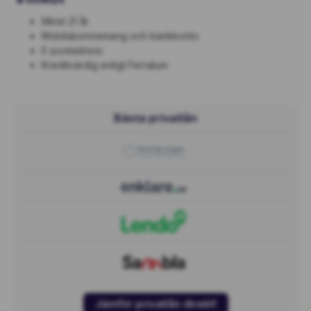
Minst 21 år
Mobilabonnemang och bankkonto
E-postadress
Kreditvärdig enligt Ferratum
Bästa privatlån
Jämför privatlån direkt!