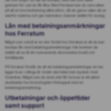
gränsen för vad du får låna. Med Ferratum kan du vara säker
på att en bra bedömning alltid utförs, då de gärna väljer att se
utanför raderna och ger människor chanser istället för avslag.
Lån med betalningsanmärkningar
hos Ferratum
Något som också är en stor fördel hos Ferratum är att du kan
beviljas lån med betalningsanmärkningar. Här kommer de
istället att se till din numvarande ekonomiska livsstil och
förhållande.
På Ferratum förstår de att de betalningsanmärkningar du har,
ligger kvar i många år. Under den tiden kan mycket i livet
förändras. Något som du dock inte får ha kvar är ett aktivt
skuldsaldo hos kronofogden förknippat med en
betalningsanmärkning.
Utbetalningar och öppettider
samt support