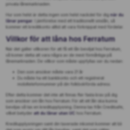
privata lånemarknaden.
Hur som helst är detta ingen som helst nackdel för dig
när du
lånar pengar
. I jämförelse med ett traditionellt smslån, så
kommer ett kreditkonto alltid att vara förknippat med fördelar.
Villkor för att låna hos Ferratum
När det gäller villkoren för att få ett lån beviljat hos Ferratum,
så komer detta att vara några av de mest förmånliga på
lånemarknaden. De villkor som måste uppfyllas ser du nedan:
Den som ansöker måste vara 21 år
Du måste ha ett bankkonto och ett registrerat
mobiltelefonnummer på din folkbokförda adress.
Efter detta kommer det inte att finnas fler fasta krav på dig
som ansöker om lån hos Ferratum. För att ett lån ska kunna
beviljas så tas en kreditupplysning. Denna tas från Creditsafe,
vilket betyder
att du lånar utan UC
hos Ferratum.
Kreditupplysningen samt din taxerade inkomst kommer att bli
det som avgör om ditt lån beviljas, samt det som sätter