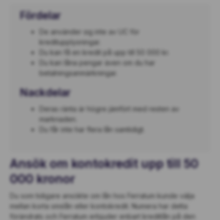
Fördelar
De använder sig inte av UC för
kreditupplysningar.
Du kan få en kredit på upp till 50 000 kr.
Du kan låna pengar även om du har
betalningsanmärkningar.
Nackdelar
Deras ränta är högre jämfört med resten av
marknaden.
Du får inte har flera lån samtidigt.
Ansök om kontokredit upp till 50
000 kronor
Du som tidigare ansökte om lån hos Ferratum kunde välja
mellan korta smslån eller kontokredit. Numera har detta
förändrats och Ferratum erbjuder enbart kreditlån på den