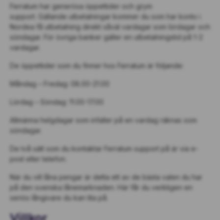
Ferratum har generösa öppettider och grym
support. Gällande utbetalningar kommer du som har konto i
Nordea få utbetalning direkt såväl vardagar som lördagar och
söndagar. För övriga banker gäller en utbetalningstid på 1-2
vardagar.
De öppettider som du finner hos Ferratum är följande:
Måndag – Fredag: 08.00-21.00
Lördag – Söndag: 11.00-17.00
Allmänna helgdagar som infaller på en vardag räknas som
söndagar.
De två sätt som du kontaktar Ferratum support på är via e-
post eller telefon.
När du vill låna pengar är detta ett av de bästa valen du har
på den svenska lånemarknaden. Här får du verkligen en
seriös långivare du kan lita på.
Villkor