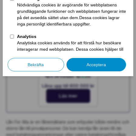
Läs mer
Låna upp till 600 000 kr
Läs mer
Låna upp till 600 000 kr
Läs mer
Lån För Alla är en lånemäklare som erbjuder både mindre och
större lån till privatpersoner. De kan bevilja lån även till de
med betalningsanmärkningar eller sämre betalningsförmåga.