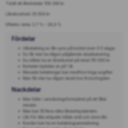
Totalt att återbetala: 108 346 kr
Lånekostnad: 30.304 kr
Effektiv ränta: 3,7 % – 26,9 %
Fördelar
Utbetalning av lån syns på kontot inom 3-5 dagar.
Du får inte ha någon pågående skuldsanering.
Du måste ha en årsinkomst på minst 110 000 kr.
Kortaste löptiden är på 1 år.
Missade betalningar kan medföra höga avgifter.
Man får inte ha någon skuld hos Kronofogden.
Nackdelar
Man fyller i ansökningsformuläret på ett fåtal
minuter.
Man kan få flera olika låneerbjudanden.
Lån För Alla erbjuder både små och stora lån.
Kunder kan ha en betalningsanmärkning.