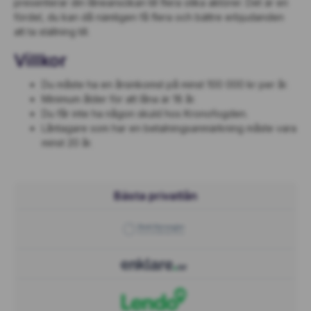
presenterar din låneansökan till flera olika aktörer. Det är en
fördel, du kan då nämligen få flera och bättre erbjudanden
att ta ställning till.
Villkor
Du måste ha en årsinkomst på minst 100 000 kr per år.
Minimum ålder för att låna är 18 år.
Du får inte ha någon skuld hos Kronofogden.
Låntagare som har en betalningsanmärkning måste vara
minst 20 år.
Bästa privatlån