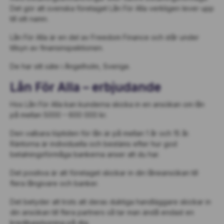
Det gör att svenska företaget Lån För Alla verkligen lever upp
till sitt namn.
Lån För Alla är en del av Freedom Finance och står under
tillsyn av finansinspektionen.
De har sitt säte i Ängelholm, Sverige.
Lån För Alla – erbjudande
Hos Lån För Alla kan kunderna skicka in en ansökan om lån
på mellan 5000 – 600 000 kr.
Den valbara löptiden för lån är på mellan 1 år och 15 år.
Räntorna är individuella och bestäms efter hur god
betalningsförmåga bankerna anser att du har.
Det positiva är att företaget skickar in din låneansökan till
flera långivare och banker.
Det betyder att trots att deras duktiga handläggare skickar in
din ansökan till flera partners så tar man ändå endast en
kreditupplysning på dig.