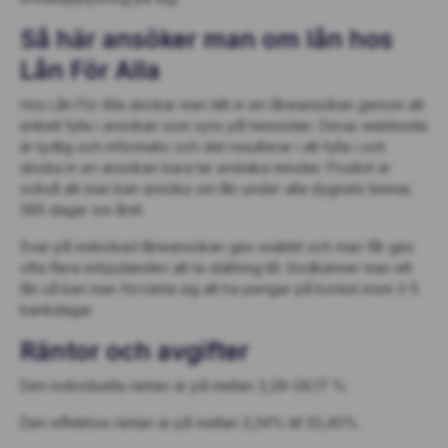
Så här ansöker man om lån hos
Lån För Alla
Hos Lån För Alla skickar man lätt in en låneansökan genom att
enkelt fylla i ansökan som syns på hemsidan. Deras webbsida
är tydlig och informativ och det resulterar i att fylla i och
skicka in en ansökan bara tar enstaka minuter. Positivt är
också att man kan ansöka om lån under alla dygnets timmar,
365 dagar om året.
Svar på inskickad låneansökan ges snabbt och man får ges
ofta flera erbjudanden att ta ställning till. Godkänner man ett
lån så kan man förvänta sig att ha pengar på kontot inom 3-5
bankdagar.
Räntor och avgifter
Den individuella räntan är på mellan 3,29–29,17 %.
Den effektiva räntan är på mellan 3,34% till 33,40%.