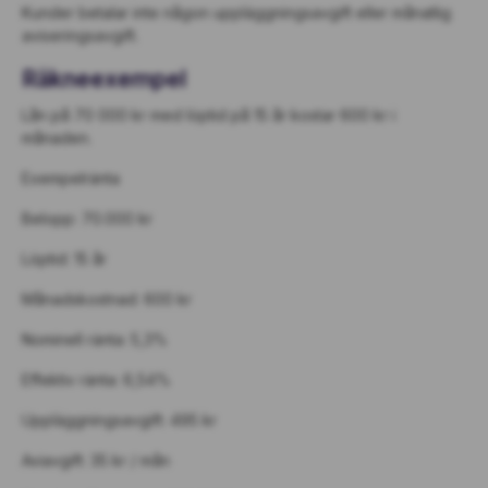
Kunder betalar inte någon uppläggningsavgift eller månatlig
aviseringsavgift.
Räkneexempel
Lån på 70 000 kr med löptid på 15 år kostar 600 kr i
månaden.
Exempelränta
Belopp: 70.000 kr
Löptid: 15 år
Månadskostnad: 600 kr
Nominell ränta: 5,3%
Effektiv ränta: 6,54%
Uppläggningsavgift: 495 kr
Aviavgift: 35 kr / mån