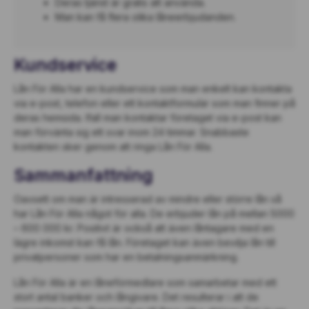
Deras tjänst är gratis att använda.
Man kan få flera olika låneerbjudanden.
Kundservice
Lån För Alla har en kundservice som man enkelt kan kontakta
via e-post, telefon eller ett kontaktformulär som man finner på
deras hemsida. Ifall man kontaktar företaget via e-post kan
man förvänta sig ett svar inom 24 timmar. Snabbaste
kontakten sker genom att ringa Lån För Alla.
Sammanfattning
Oavsett om man är intresserad av mindre eller större lån så
har Lån För Alla något för alla. De erbjuder lån på mellan 5000
– 600 000 kr. Positivt är också att även låntagare med en
lägre inkomst kan få lån. Företaget kan även bevilja lån till
privatpersoner som har en betalningsanmärkning.
Lån För Alla är en låneförmedlare som samarbetar med ett
stort antal banker och långivare. Det resulterar i att de