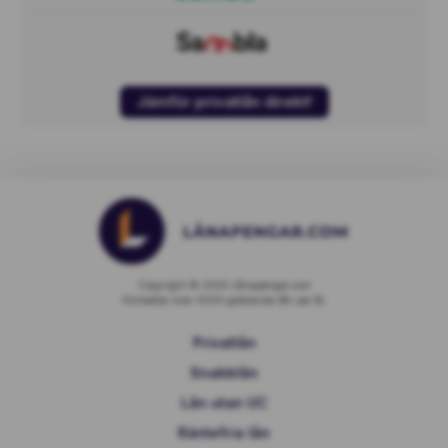
Jämför privatlån direkt!
Copyright © 2026 Lånapengar.com
Förmedlar över 4000 godkända lån per år.
Privatlån
Snabblån
Lån utan UC
Räntefria lån