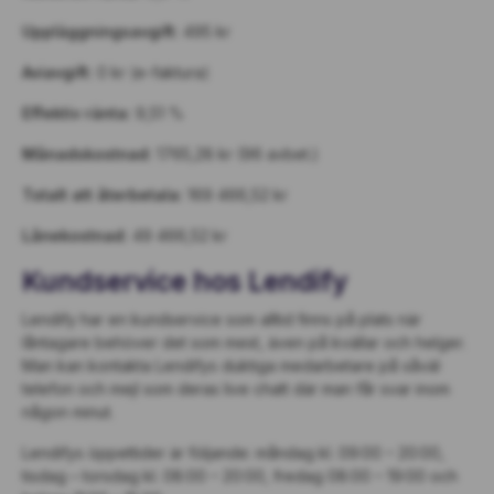
Uppläggningsavgift:
495 kr
Aviavgift:
0 kr (e-faktura)
Effektiv ränta:
9,51 %
Månadskostnad:
1765,28 kr (96 avbet.)
Totalt att återbetala:
169 466,52 kr
Lånekostnad:
49 466,52 kr
Kundservice hos Lendify
Lendify har en kundservice som alltid finns på plats när
låntagare behöver det som mest, även på kvällar och helger.
Man kan kontakta Lendifys duktiga medarbetare på såväl
telefon och mejl som deras live chatt där man får svar inom
någon minut.
Lendifys öppettider är följande: måndag kl. 09:00 – 20:00,
tisdag – torsdag kl. 08:00 – 20:00, fredag 08:00 – 19:00 och