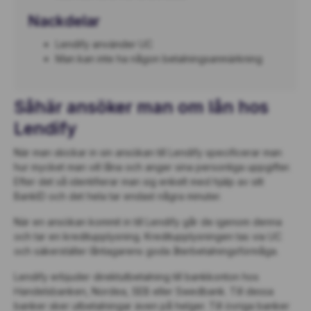
Nackdelar
Lendify använder UC
Man kan inte ha någon betalningsanmärkning
Såhär ansöker man om lån hos
Lendify
När man skickar in sin ansökan till Lendify specificerar man
hur mycket man vill låna och anger sina personliga uppgifter.
Efter det så identifierar man sig enkelt med hjälp av sitt
BankID och det hela tar endast några minuter.
När en ansökan kommit in till Lendify går de igenom denna
och tar en kreditupplysning. Kreditupplysningen tas via UC
och säkerställer låntagarens goda återbetalningsförmåga.
Lendify erbjuder direktutbetalning till bankkonton hos
Handelsbanken, Nordea, SEB eller Swedbank. Till dessa
banker sker utbetalningar även på helger. Till övriga banker