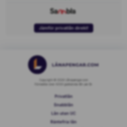
Jämför privatlån direkt!
Copyright © 2026 Lånapengar.com
Förmedlar över 4000 godkända lån per år.
Privatlån
Snabblån
Lån utan UC
Räntefria lån