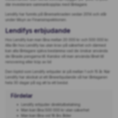
där investerare sammankopplas med låntagare.
Lendify har funnits på lånemarknaden sedan 2014 och står
under tillsyn av Finansinspektionen.
Lendifys erbjudande
Hos Lendify kan man låna mellan 20 000 kr och 500 000 kr.
Alla lån hos Lendify tas utan krav på säkerhet och därmed
kan alla låntagare själva bestämma vad de önskar använda
de lånade pengarna till. Kanske vill man använda lånet till
renovering eller köp av bil
Den löptid som Lendify erbjuder är på mellan 1 och 15 år. När
Lendify har skickat ut ett låneerbjudande så har låntagaren
hela 30 dagar på sig att ta ett beslut.
Fördelar
Lendify erbjuder direktutbetalning
Man kan låna 500 000 kr utan säkerhet
Man kan låna vid 18 års ålder