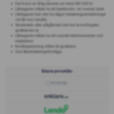
Det krävs en årlig inkomst om minst 180 000 kr
Låntagaren måste ha ett bankkonto i en svensk bank.
Låntagaren kan inte ha någon betalningsanmärkningar
vid lån hos Lendify
Skuldsaldo eller pågående tvist hos kronofogden
godkännes ej.
Låntagaren måste ha ett svenskt telefonnummer och
mejladress
Kreditupplysning måste bli godkänd.
God återbetalningsförmåga.
Bästa privatlån