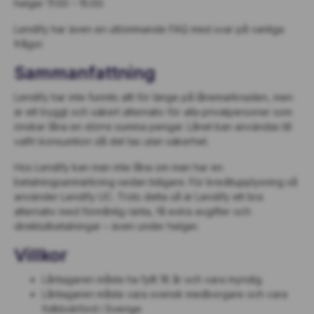
helger 11:00 – 15:00.
Lendify har även en uttömmande FAQ med svar på vanliga
frågor.
Sammanfattning
Lendify har inte funnits allt för länge på lånemarknaden, men
är ett tryggt och säkert alternativ för alla privatpersoner som
önskar låna en större summa pengar. Lånet kan användas till
valfri konsumtion då det tas utan säkerhet.
Hos Lendify kan man inte låna om man har en
betalningsanmärkning sedan tidigare. För kreditupplysning så
använder Lendify UC. Trots detta så är Lendify ett bra
alternativ med förmånlig ränta, få extra avgifter och
direktutbetalningar – även under helger.
Villkor
Låntagaren måste ha fyllt 18 år och vara myndig.
Låntagaren måste vara svensk medborgare och vara
folkbokförd i Sverige