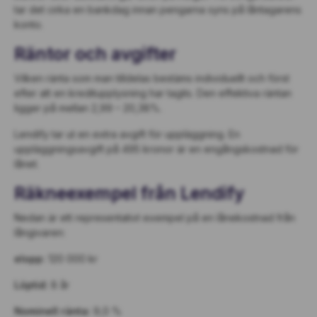
tar det cirka en bankdag innan pengarna syns på låntagarens
konto.
Räntor och avgifter
Vilken ränta som man tilldelas bestäms individuellt och först
efter att en kreditupplysning har tagits. Den effektiva räntan
ligger på mellan 2,99 – 20,38%.
Lendify tar ut en extra avgift för uppläggning. En
uppläggningsavgift på 495 kronor är en engångskostnad för
lånet.
Räkneexempel från Lendify
Nedan är ett representativt exempel på en lånekostnad från
långivaren:
elopp:
120 000 kr
Löptid:
8 år
Nominell ränta:
9,0 %