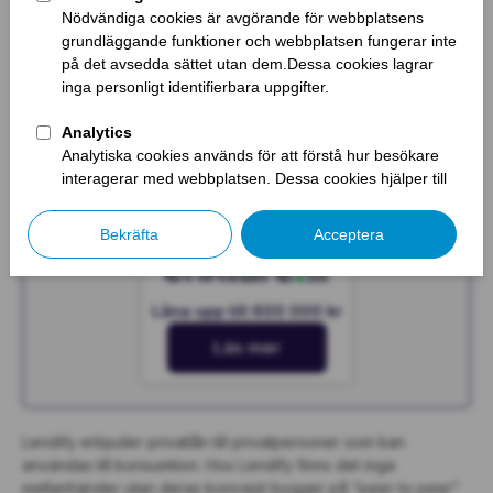
Läs mer
Låna upp till 600 000 kr
Läs mer
Låna upp till 600 000 kr
Läs mer
Lendify erbjuder privatlån till privatpersoner som kan
användas till konsumtion. Hos Lendify finns det inga
mellanhänder utan deras koncept bygger på ”peer to peer”