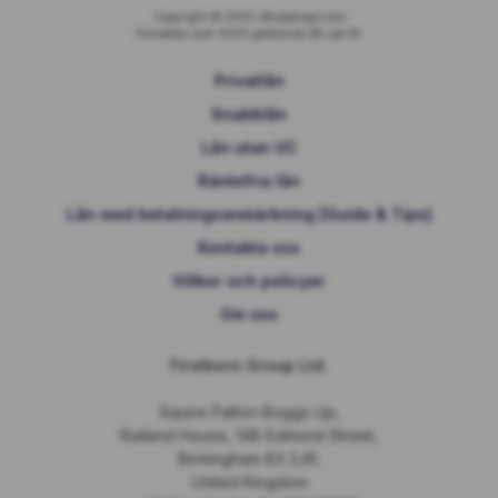
Copyright © 2026 Lånapengar.com
Förmedlar över 4000 godkända lån per år.
Privatlån
Snabblån
Lån utan UC
Räntefria lån
Lån med betalningsanmärkning [Guide & Tips]
Kontakta oss
Villkor och policyer
Om oss
Firstborn Group Ltd.
Squire Patton Boggs Llp,
Rutland House, 148 Edmund Street,
Birmingham B3 2JR,
United Kingdom