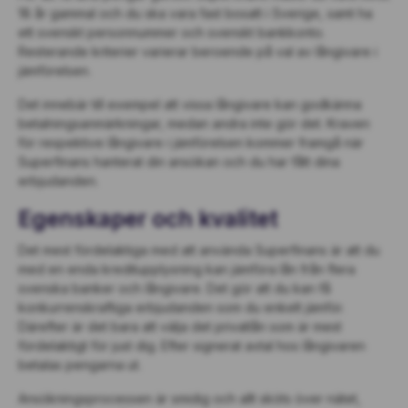
18 år gammal och du ska vara fast bosatt i Sverige, samt ha
ett svenskt personnummer och svenskt bankkonto.
Resterande kriterier varierar beroende på val av långivare i
jämförelsen.
Det innebär till exempel att vissa långivare kan godkänna
betalningsanmärkningar, medan andra inte gör det. Kraven
för respektive långivare i jämförelsen kommer framgå när
Superfinans hanterat din ansökan och du har fått dina
erbjudanden.
Egenskaper och kvalitet
Det mest fördelaktiga med att använda Superfinans är att du
med en enda kreditupplysning kan jämföra lån från flera
svenska banker och långivare. Det gör att du kan få
konkurrenskraftiga erbjudanden som du enkelt jämför.
Därefter är det bara att välja det privatlån som är mest
fördelaktigt för just dig. Efter signerat avtal hos långivaren
betalas pengarna ut.
Ansökningsprocessen är smidig och allt sköts över nätet,