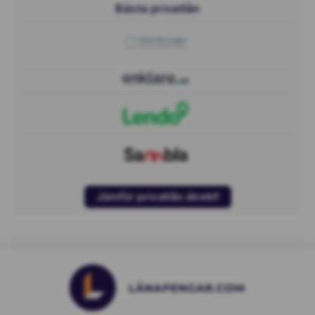
Bästa privatlån
Jämför privatlån direkt!