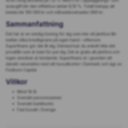
få en rörlig årsränta på 7,9 %. Med 0 kr i uppläggnings- och
aviavgift blir den effektiva räntan 8,19 %. Totalt belopp att
betala blir 165 589 kr och månadskostnaden 986 kr.
Sammanfattning
Det här är en smidig lösning för dig som inte vill jämföra lån
mellan olika kreditgivare på egen hand – eftersom
Superfinans gör det åt dig. Därmed kan du enkelt hitta det
privatlån som är bäst för just dig. Det är gratis att jämföra och
ingen ansökan är bindande. Superfinans är i grunden ett
danskt varumärke med sitt huvudkontor i Danmark och ägs av
Firstborn Capital.
Villkor
Minst 18 år
Svenskt personnummer
Svenskt bankkonto
Fast bosatt i Sverige