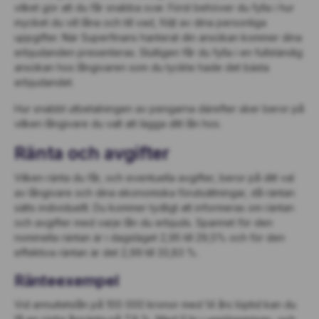
vilket gör att du får snabba svar. Först behöver du fylla i hur
mycket du vill låna och till vad, följt av dina personliga
uppgifter. När Superfinans hanterat din ansökan kommer dina
erbjudanden presenteras. Slutligen får du fylla i en fullständig
ansökan hos långivaren som du tyckte hade det bästa
erbjudandet.
Hur snabbt utbetalningen av pengarna därefter sker beror på
vilken långivare du valt att lägga ditt lån hos.
Ränta och avgifter
Vilken ränta du får, och eventuella avgifter, beror på ditt val
av långivare och dina ekonomiska förutsättningar, då räntan
sätts individuellt. Du kommer tydligt att informeras om räntan
och avgifter med varje lån du erbjuds. Spannet för den
nominella räntan är i dagsläget 2,95 till 29,5% och för den
effektiva räntan är det 2,99 till 33,83 %.
Ränteexempel
Vid annuitetslån på 100 000 kronor med 14 års löptid kan du