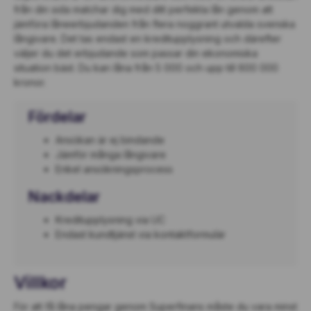
från din sida matchar dig med ditt perfekta lån genom att
jämföra låneerbjudanden från flera noggrant utvalda svenska
långivare. Det tas endast en kreditupplysning och därefter
väljer du det erbjudande som passar din ekonomiska
situation bäst. Du kan låna från 5 000 och upp till 600 000
kronor.
Fördelar
Ansökan är ej bindande
Jämför många långivare
Enkel ansökningsprocess
Nackdelar
Kreditupplysning via UC
Endast kundtjänst via kontaktformulär
Villkor
För att få låna pengar genom Superfinans måste du vara minst