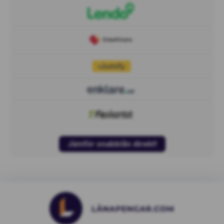
Jämför snabblån direkt!