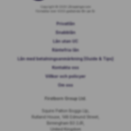
Copyright © 2026 Lånapengar.com
Förmedlar över 4000 godkända lån per år.
Privatlån
Snabblån
Lån utan UC
Räntefria lån
Lån med betalningsanmärkning [Guide & Tips]
Kontakta oss
Villkor och policyer
Om oss
Firstborn Group Ltd.
Squire Patton Boggs Llp,
Rutland House, 148 Edmund Street,
Birmingham B3 2JR,
United Kingdom