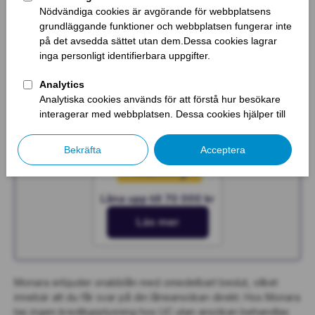
Läs mer
Låna upp till 600 000 kr
Läs mer
Låna upp till 70 000 kr
Läs mer
Monara erbjuder snabblån med omedelbart beslut, vilket
innebär att du får svar på din låneansökan direkt. Hos Monara
tas ingen kreditupplysning hos UC utan ansökan behandlas