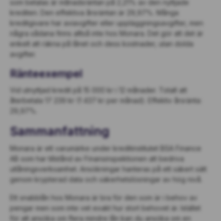
som betalas är månadsräntan på 2,21% av den nyttjade
krediten. Den effektiva årsräntan är 29,97%. Många
kreditgivare har aviavgifter eller uppläggningsavgifter, men
några sådana finns alltså inte hos Monara. Det gör att det är
enkelt att räkna på lånet och dess kostnader, utan dolda
avgifter.
Ränteexempel
Vid utnyttjad kredit på 15 000 kr i 12 månader. Totalt att
återbetala 17 239 kr (1 437 kr per månad). Effektiv årsränta:
29,97%.
Sammanfattning
Monara är ett varumärke under kreditinstitutet BSA Finance
AB som har tillstånd av Finansinspektionen att bedriva
utlåningsverksamhet. Ansökningar hanteras på ett säkert sätt
genom krypterad data och säkerhetslösningar av hög nivå.
Ett snabblån hos Monara är bra för den som är i behov av
pengar men som inte vet exakt hur stort behovet är. Istället
för att ansöka om flera mindre lån kan du ansöka om en