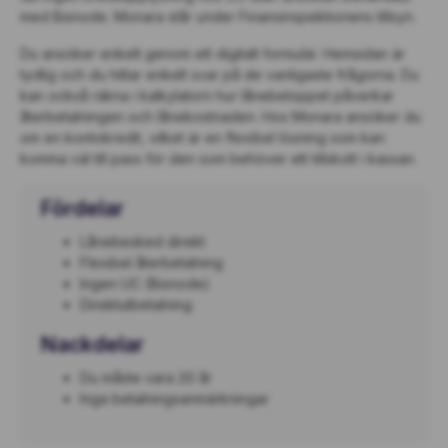
med Bisnode. Monara står under Finansinspektionens tillsyn.
Du ansöker enkelt genom ett digitalt formulär. Hemsidan är
tydlig och du hittar enkelt svar på de vanligaste frågorna. Du
kan också räkna i kalkylatorn hur lånebeloppet påverkar
återbetalningen och lånekostnaden. Hos Monara ansöker du
om en kontokredit, vilket är en flexibel lösning som kan
komma väl till pass för den som behöver ett tillskott i kassan.
Fördelar
Lånebesked direkt
Flexibel återbetalning
Ingen UC (Bisnode)
Direktutbetalning
Nackdelar
Du måste vara 20 år
Inga betalningsanmärkningar