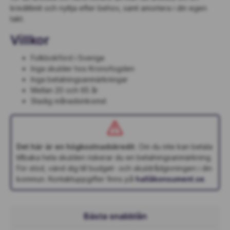
kreditlimit och nyttja efter behov, samt amortera i din egen
takt.
Villkor
Folkbokförd i Sverige
Inga skulder hos Kronofogden
Inga betalningsanmärkningar
Mellan 20 och 65 år
Stadig månadsinkomst
Det här är en högkostnadskredit.
Om du inte kan betala
tillbaka hela skulden riskerar du en betalningsanmärkning.
För stöd, vänd dig till budget- och skuldrådgivningen i din
kommun. Kontaktuppgifter finns på
hallåkonsument.se
.
Bästa snabblån