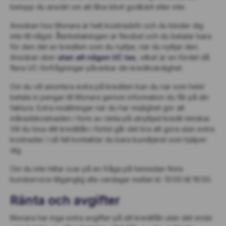
belopp du ansökt om att låna blivit godkänt eller inte.
Ansökan hos Monara är helt kostnadsfri och du binder dig
inte till något. Återbetalningen är flexibel och du betalar bara
för den del av krediten som du nyttjar, när du nyttjar den.
Ansökan sker
utan att någon UC tas
, vilket är en fördel då
flera UC-förfrågningar påverkar din kreditvärdighet.
Om du vill amortera extra på krediten kan du när som helst
betala in pengar till Monara genom information du får på din
faktura. Extra insättningar när du har möjlighet gör att
månadskostnaden i form av ränta på utnyttjad kredit minskar.
Vill du lösa ditt kreditlån i förtid går det bra att göra utan extra
kostnader. I så fall kontaktar du bara kundtjänst som hjälper
dig.
Om du inte hittar svar på en fråga på hemsidan finns
kundservice tillgänglig alla vardagar mellan kl. 10:00 till 16:00.
Ränta och avgifter
Monara har inga extra avgifter på sitt kreditlån utan det enda