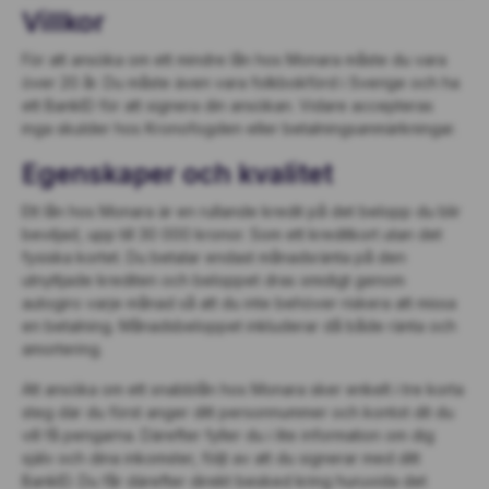
Villkor
För att ansöka om ett mindre lån hos Monara måste du vara
över 20 år. Du måste även vara folkbokförd i Sverige och ha
ett BankID för att signera din ansökan. Vidare accepteras
inga skulder hos Kronofogden eller betalningsanmärkningar.
Egenskaper och kvalitet
Ett lån hos Monara är en rullande kredit på det belopp du blir
beviljad, upp till 30 000 kronor. Som ett kreditkort utan det
fysiska kortet. Du betalar endast månadsränta på den
utnyttjade krediten och beloppet dras smidigt genom
autogiro varje månad så att du inte behöver riskera att missa
en betalning. Månadsbeloppet inkluderar då både ränta och
amortering.
Att ansöka om ett snabblån hos Monara sker enkelt i tre korta
steg där du först anger ditt personnummer och kontot dit du
vill få pengarna. Därefter fyller du i lite information om dig
själv och dina inkomster, följt av att du signerar med ditt
BankID. Du får därefter direkt besked kring huruvida det