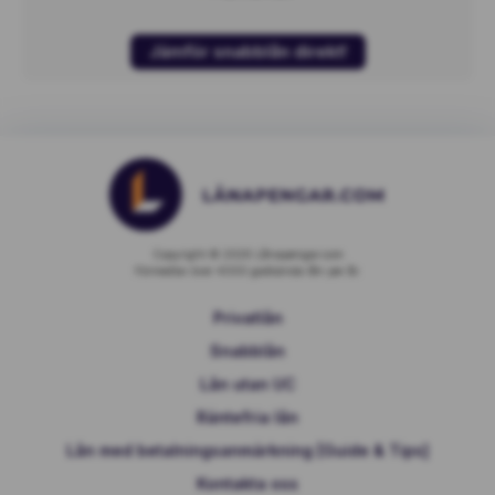
Jämför snabblån direkt!
Copyright © 2026 Lånapengar.com
Förmedlar över 4000 godkända lån per år.
Privatlån
Snabblån
Lån utan UC
Räntefria lån
Lån med betalningsanmärkning [Guide & Tips]
Kontakta oss