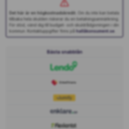
Det här är en högkostnadskredit.
Om du inte kan betala
tillbaka hela skulden riskerar du en betalningsanmärkning.
För stöd, vänd dig till budget- och skuldrådgivningen i din
kommun. Kontaktuppgifter finns på
hallåkonsument.se
.
Bästa snabblån