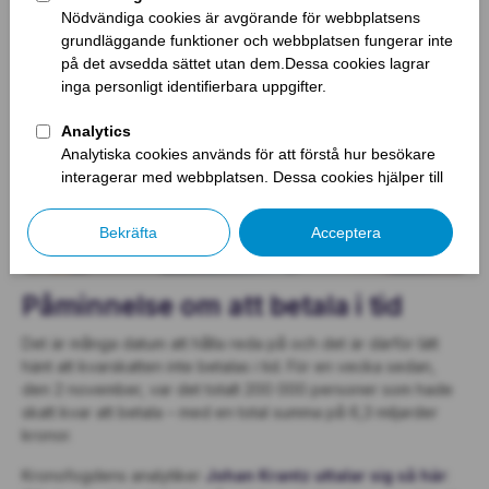
Påminnelse om att betala i tid
Det är många datum att hålla reda på och det är därför lätt
hänt att kvarskatten inte betalas i tid. För en vecka sedan,
den 2 november, var det totalt 200 000 personer som hade
skatt kvar att betala – med en total summa på 6,3 miljarder
kronor.
Kronofogdens analytiker
Johan Krantz uttalar sig så här
: