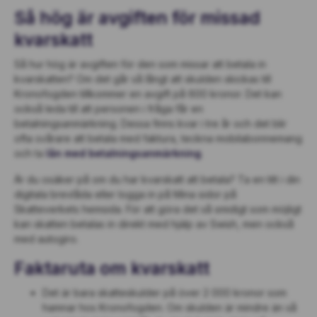
Så hög är avgiften för missad
kvarskatt
Så hur hög är avgiften för den som missar att betala in
kvarskatten? Om det går så långt att skulden skickas till
Kronofogden tillkommer en avgift på 600 kronor. Det kan
också leda till att personen i fråga får en
betalningsanmärkning. Dessa finns kvar i tre år och det blir
ofta svårare att betala med faktura, teckna mobilabonnemang
och ta
lån med betalningsanmärkning
.
Är du osäker på om du har kvarskatt att betala? Ta en titt i din
digitala brevlåda eller logga in på Mina sidor på
Skatteverkets hemsida. För att göra det så smidigt som möjligt
kan skatten betalas in direkt med hjälp av Swish, men också
med autogiro.
Faktaruta om kvarskatt
Det är bara skatteskulder på över 2 000 kronor som
hamnar hos Kronofogden. Om skulden är mindre än så