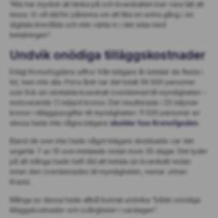
”Alla har mycket att tänka på och kvarskatten kan vara lätt att
missa. Vi vill därför påminna om att titta en extra gång i sin
digitala brevlåda och inte vänta in i det sista med
betalningen”.
Undvik onödiga tilläggskostnader
Enligt Kronofogdens siffror från tidigare år betalar de flesta i
tid, men inte alla. Förra året var det totalt 39 000 personer
som fick sin obetalda kvarskatt överlämnad till myndigheten –
motsvarande 1,1 miljard kronor. Det resulterade i 23 miljoner
kronor i tilläggsavgifter till myndigheten. 11 500 personer av
dessa hade inte några tidigare
skulder hos Kronofgoden
.
Bland de som inte hade något tidigare skuldsaldo var det
ungefär 7 av 10 som betalade redan inom 30 dagar. Det tyder
på att många hade haft råd att betala sin kvarskatt redan
innan den överlämnades till myndigheten, menar Johan
Krantz.
Många av dessa hade alltså kunnat undvika ”både onödiga
tilläggskostnader och svårigheter i vardagen”.