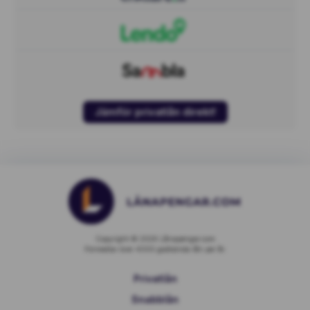
Jämför privatlån direkt!
Copyright © 2026 Lånapengar.com
Förmedlar över 4000 godkända lån per år.
Privatlån
Snabblån