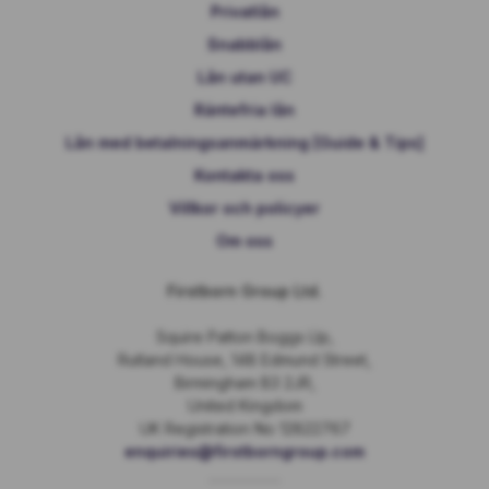
Privatlån
Snabblån
Lån utan UC
Räntefria lån
Lån med betalningsanmärkning [Guide & Tips]
Kontakta oss
Villkor och policyer
Om oss
Firstborn Group Ltd.
Squire Patton Boggs Llp,
Rutland House, 148 Edmund Street,
Birmingham B3 2JR,
United Kingdom
UK Registration No 12822767
enquiries@firstborngroup.com