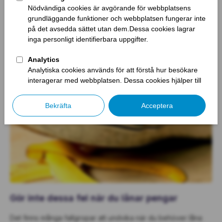
Den som ansöker om ett privatlån behöver inte uppge syftet
med lånet. Det är endast i det fall lånet är till för att samla ihop
små krediter, och långivaren erbjuder sig att göra detta
automatiskt, som banken eller kreditinstitutet behöver veta till
vad du behöver pengarna. Av den anledningen är det inte
riktigt tydligt hur […]
Gör inte dessa fel när du lånar pengar
Det finns många fallgropar att undvika när du behöver låna