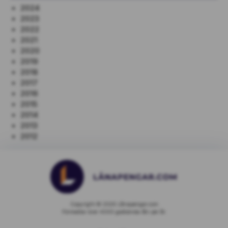
2024
2023
2022
2021
2020
2019
2018
2017
2016
2015
2014
2013
2012
Copyright © 2026 Lånapengar.com
Förmedlar över 4000 godkända lån per år.