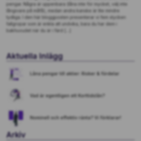
pengar. Några är uppenbara (låna inte för mycket, välj inte
långivare på måfå), medan andra kanske är lite mindre
tydliga. I den här bloggposten presenterar vi fem stycken
fallgropar som är enkla att undvika, bara du har dem i
bakhuvudet när du är i färd […]
Aktuella Inlägg
Låna pengar till aktier: Risker & fördelar
Vad är egentligen ett Korttidslån?
Nominell och effektiv ränta? Vi förklarar!
Arkiv