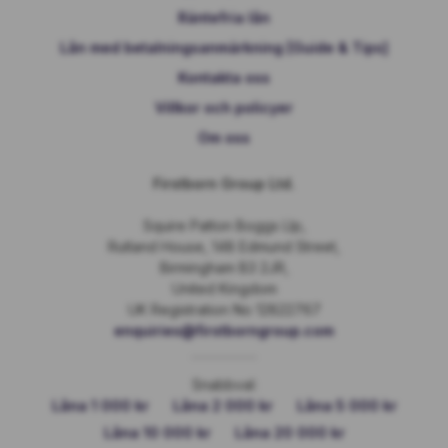
Räntefria lån
Lån med betalningsanmärkning [Guide & Tips]
Kontakta oss
Villkor och policyer
Om oss
Firstborn Group Ltd.
Squire Patton Boggs Llp,
Rutland House, 148 Edmund Street,
Birmingham B3 2JR,
United Kingdom
UK Registration No 12822767
enquiries@firstborngroup.com
Snabbval:
Låna 1 000 kr
Låna 2 000 kr
Låna 5 000 kr
Låna 10 000 kr
Låna 20 000 kr