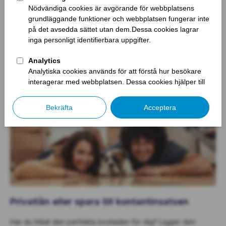
Hösten är utan tvekan en mörk årstid då vi går mot kallare
klimat. Många märker att sommaren är över. Tyvärr tar det hårt
på många människor med det finns massor med härliga saker
som hösten för med sig som man inte bör gå miste om. 10
snabba tips på saker inför hösten! Netflix och
chipspåsen: Även […]
Privatlån eller spara till kontantinsatsen
Har du hittat den perfekta bostaden för dig? Ligger den