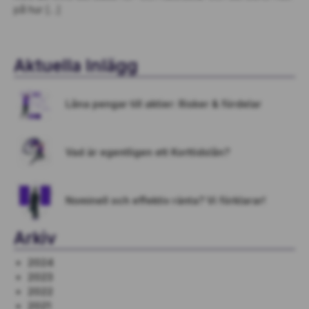
på hur […]
Aktuella Inlägg
Låna pengar till aktier: Risker & fördelar
Vad är egentligen ett Korttidslån?
Nominell och effektiv ränta? Vi förklarar!
Arkiv
2024
2023
2022
2021