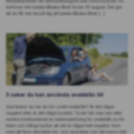
Meddelandelån din återbetalningstid utan extra kostnad. Du
behöver inte betala tillbaka lånet förrän 30 augusti. Det gör
att du får mer tid på dig att betala tillbaka lånet […]
5 saker du kan använda snabblån till
Vad tänker du när du hör ordet snabblån? Är det något
negativt eller är det något positivt. Tyvärr blir man mer eller
mindre bombarderad av marknadsföring för snabblån nu för
tiden och många tycker att det är något helt negativt. Som
med allt finns det både för- och nackdelar och det beror helt