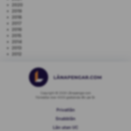
2020
2019
2018
2017
2016
2015
2014
2013
2012
Copyright © 2026 Lånapengar.com
Förmedlar över 4000 godkända lån per år.
Privatlån
Snabblån
Lån utan UC