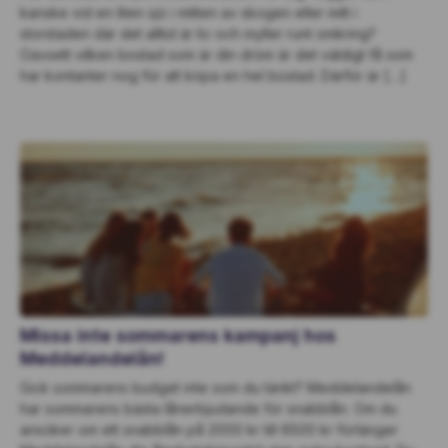
kanske vid en liten sjö i mitten av skogen eller mitt i
storstaden där det alltid är liv och myller runt omkring?
Oavsett vilken bostad som är din dröm är det väldigt få som
har kontanter nog för att köpa en hel bostad. Därför är […]
Missa inte sommarens kampanj hos
Meddelandelån!
Gick sommarens budget inte som du tänkt? Meddelandelån
har sommarens bästa lånerbjudande för snabblån. Om du
ansöker om ett snabblån på 2000 kr till 6500 kr förlänger