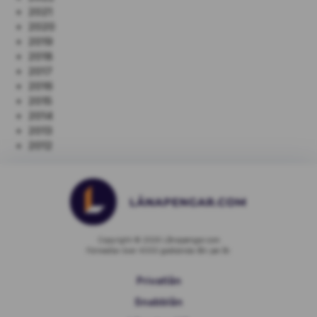
2021
2020
2019
2018
2017
2016
2015
2014
2013
2012
Copyright © 2026 Lånapengar.com
Förmedlar över 4000 godkända lån per år.
Privatlån
Snabblån