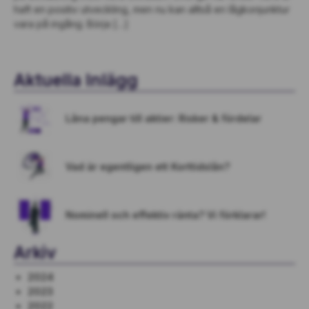
haft en positiv utveckling, men nu kan alltså en lågkonjunktur
vara på ingång. Börja […]
Aktuella Inlägg
Låna pengar till aktier: Risker & fördelar
Vad är egentligen ett Korttidslån?
Nominell och effektiv ränta? Vi förklarar!
Arkiv
2024
2023
2022