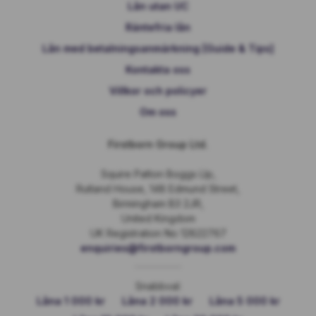
Lån utan UC
Räntefria lån
Lån med betalningsanmärkning [Guide & Tips]
Kontakta oss
Villkor och policyer
Om oss
Firstborn Group Ltd.
Squire Patton Boggs Llp,
Rutland House, 148 Edmund Street,
Birmingham B3 2JR,
United Kingdom
UK Registration No 12822767
enquiries@firstborngroup.com
Snabbval:
Låna 1 000 kr
Låna 2 000 kr
Låna 5 000 kr