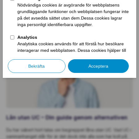
Oavsett om det är ditt första bilköp eller ditt femte kan det
vara klurigt att veta vilket som är det bästa sättet att finansiera
köpet på. För att du ska kunna lägga all din tid på att
researcha olika bilmodeller inför köpet har vi här sammanställt
en enkel genomgång över hur billån fungerar. Vilket är […]
Lån utan UC – Din guide genom alternativen
Du har säkert hört talas om begreppet låna utan UC. Vad UC i
sammanhanget står för är det dock inte alla som har koll på.