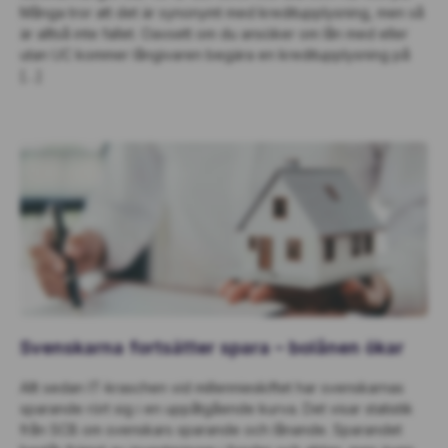
Många tror att det är synonymt med kreditupplysning, men så
är alltså inte fallet. Oavsett om du ansöker om lån med eller
utan UC kommer långivaren begära en kreditupplysning på
[…]
Svenskarna fortsätter spara – bolånen ökar
Allt sedan IT-kraschen vid millennieskiftet har svenskarnas
sparande rört sig i en uppåtgående kurva. Det visar statistik
från SCB om svenskars sparande och lånande. Sparandet