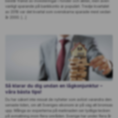
består främst av investeringar i fonder och aktier, men även
vanligt sparande på bankkonto är populärt. Tredje kvartalet
av 2018 var det kvartal som svenskarna sparade mest sedan
år 2000. […]
Så klarar du dig undan en lågkonjunktur –
våra bästa tips!
Du har säkert inte missat de nyheter som avlöst varandra den
senaste tiden, om att Sveriges ekonomi är på väg att bromsas
upp. Många av experterna på marknaden ser tydliga tecken
på avmattning inom flera områden. Sverige har under flera år